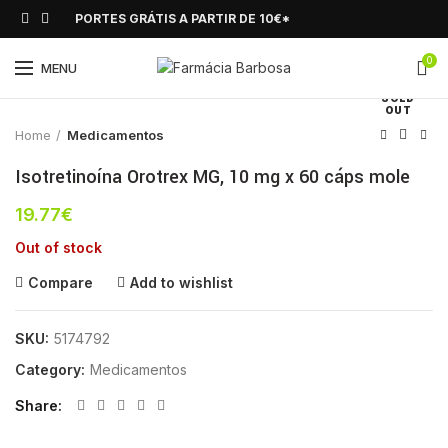
PORTES GRÁTIS A PARTIR DE 10€*
0
Click to enlarge
MENU
SOLD
OUT
Home
Medicamentos
Isotretinoína Orotrex MG, 10 mg x 60 cáps mole
19.77
€
Out of stock
Compare
Add to wishlist
SKU:
5174792
Category:
Medicamentos
Share