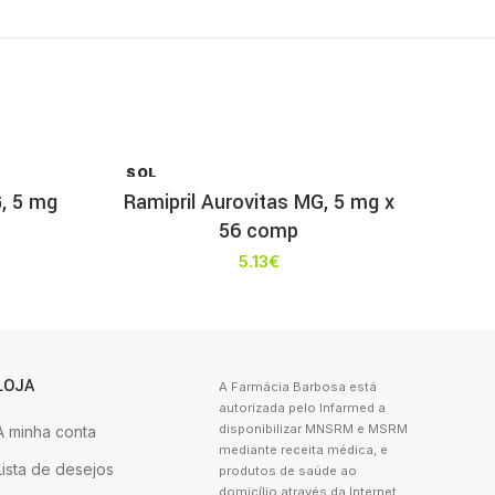
SOL
D OU
, 5 mg
Ramipril Aurovitas MG, 5 mg x
T
56 comp
5.13
€
LOJA
A Farmácia Barbosa está
autorizada pelo Infarmed a
disponibilizar MNSRM e MSRM
A minha conta
mediante receita médica, e
Lista de desejos
produtos de saúde ao
domicílio através da Internet.