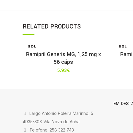
RELATED PRODUCTS
SOL
SOL
D OU
D OU
Ramipril Generis MG, 1,25 mg x
Ramip
T
T
56 cáps
5.93
€
EM DEST
Largo António Roleira Marinho, 5
4935-308 Vila Nova de Anha
Telefone: 258 322 743