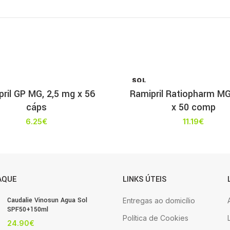
SOL
D OU
ril GP MG, 2,5 mg x 56
Ramipril Ratiopharm MG
T
cáps
x 50 comp
6.25
€
11.19
€
AQUE
LINKS ÚTEIS
Caudalie Vinosun Agua Sol
Entregas ao domicílio
SPF50+150ml
Política de Cookies
24.90
€