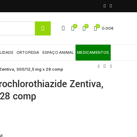
0
0
0
0.00
€
LIDADE
ORTOPEDIA
ESPAÇO ANIMAL
MEDICAMENTOS
 Zentiva, 300/12,5 mg x 28 comp
rochlorothiazide Zentiva,
 28 comp
st