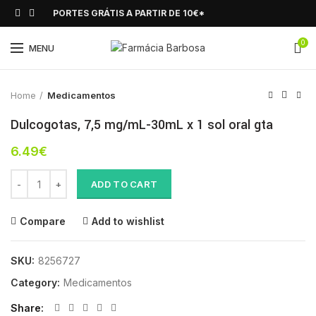
PORTES GRÁTIS A PARTIR DE 10€*
0
Click to enlarge
MENU
Home
Medicamentos
Dulcogotas, 7,5 mg/mL-30mL x 1 sol oral gta
6.49
€
Dulcogotas, 7,5 mg/mL-30mL x 1 sol oral gta quantity
ADD TO CART
Compare
Add to wishlist
SKU:
8256727
Category:
Medicamentos
Share