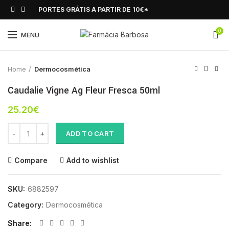
PORTES GRÁTIS A PARTIR DE 10€*
0
Click to enlarge
MENU
Home
Dermocosmética
Caudalie Vigne Ag Fleur Fresca 50ml
25.20
€
Caudalie Vigne Ag Fleur Fresca 50ml quantity
ADD TO CART
Compare
Add to wishlist
SKU:
6882597
Category:
Dermocosmética
Share