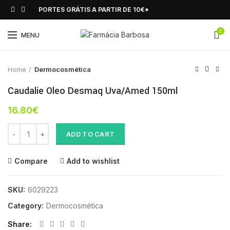
PORTES GRÁTIS A PARTIR DE 10€*
0
Click to enlarge
MENU
Home
Dermocosmética
Caudalie Oleo Desmaq Uva/Amed 150ml
16.80
€
Caudalie Oleo Desmaq Uva/Amed 150ml quantity
ADD TO CART
Compare
Add to wishlist
SKU:
6029223
Category:
Dermocosmética
Share