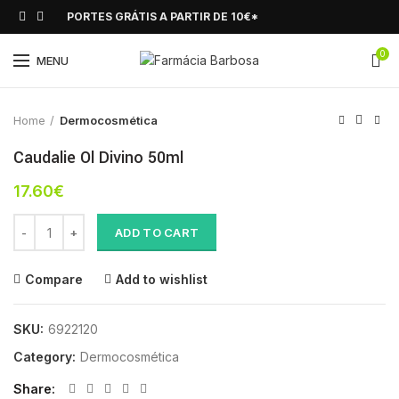
PORTES GRÁTIS A PARTIR DE 10€*
0
Click to enlarge
MENU
Home
Dermocosmética
Caudalie Ol Divino 50ml
17.60
€
Caudalie Ol Divino 50ml quantity
ADD TO CART
Compare
Add to wishlist
SKU:
6922120
Category:
Dermocosmética
Share