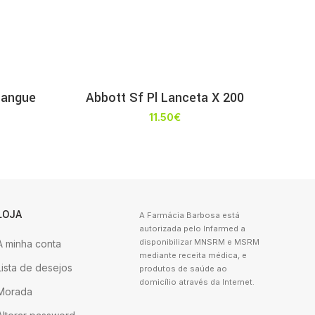
Sangue
Abbott Sf Pl Lanceta X 200
11.50
€
LOJA
A Farmácia Barbosa está
autorizada pelo Infarmed a
disponibilizar MNSRM e MSRM
A minha conta
mediante receita médica, e
Lista de desejos
produtos de saúde ao
domicílio através da Internet.
Morada