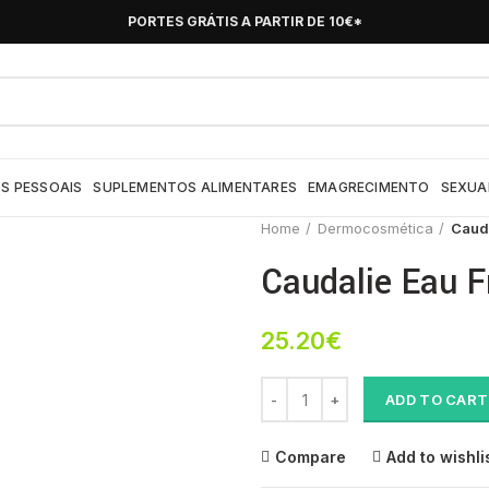
PORTES GRÁTIS A PARTIR DE 10€*
S PESSOAIS
SUPLEMENTOS ALIMENTARES
EMAGRECIMENTO
SEXUA
Home
Dermocosmética
Cauda
Caudalie Eau F
25.20
€
Caudalie Eau Fraiche Sdv 50Ml 
ADD TO CART
Compare
Add to wishli