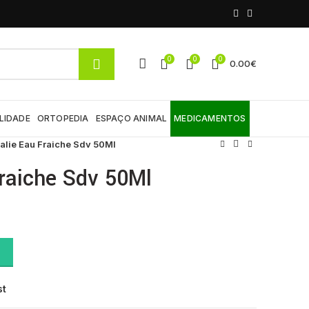
0
0
0
0.00
€
LIDADE
ORTOPEDIA
ESPAÇO ANIMAL
MEDICAMENTOS
lie Eau Fraiche Sdv 50Ml
raiche Sdv 50Ml
quantity
st