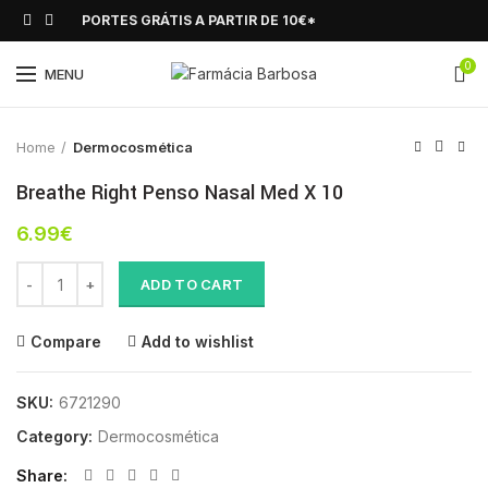
PORTES GRÁTIS A PARTIR DE 10€*
0
Click to enlarge
MENU
Home
Dermocosmética
Breathe Right Penso Nasal Med X 10
6.99
€
Breathe Right Penso Nasal Med X 10 quantity
ADD TO CART
Compare
Add to wishlist
SKU:
6721290
Category:
Dermocosmética
Share