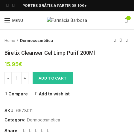
PORTES GRÁTIS A PARTIR DE 10€*
0
Click to enlarge
MENU
Home
Dermocosmética
Biretix Cleanser Gel Limp Purif 200Ml
15.95
€
Biretix Cleanser Gel Limp Purif 200Ml quantity
ADD TO CART
Compare
Add to wishlist
SKU:
6678011
Category:
Dermocosmética
Share