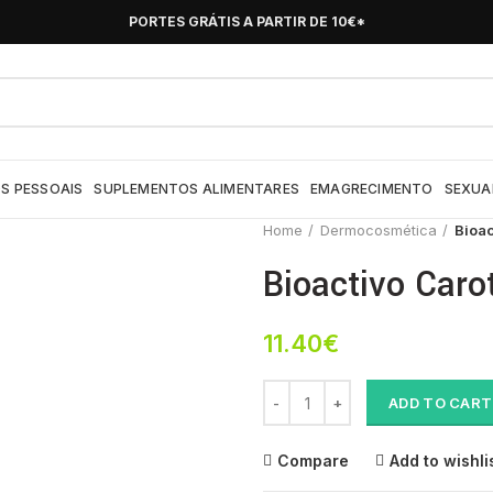
PORTES GRÁTIS A PARTIR DE 10€*
S PESSOAIS
SUPLEMENTOS ALIMENTARES
EMAGRECIMENTO
SEXUA
Home
Dermocosmética
Bioac
Bioactivo Caro
11.40
€
Bioactivo Caroteno Capsx60 x 6
ADD TO CART
Compare
Add to wishli