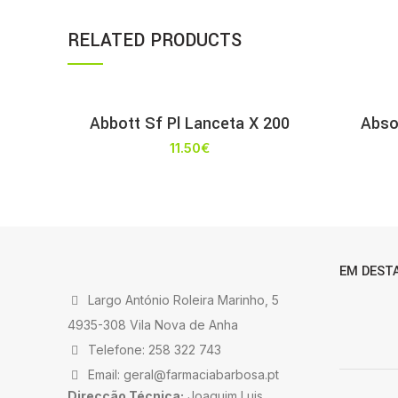
RELATED PRODUCTS
Abbott Sf Pl Lanceta X 200
Abso
11.50
€
EM DEST
Largo António Roleira Marinho, 5
4935-308 Vila Nova de Anha
Telefone: 258 322 743
Email: geral@farmaciabarbosa.pt
Direcção Técnica:
Joaquim Luis