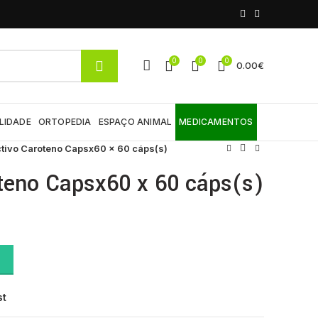
0
0
0
0.00
€
LIDADE
ORTOPEDIA
ESPAÇO ANIMAL
MEDICAMENTOS
tivo Caroteno Capsx60 x 60 cáps(s)
teno Capsx60 x 60 cáps(s)
0 cáps(s) quantity
st