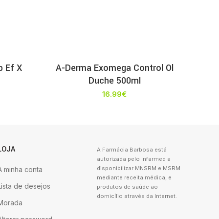
p Ef X
A-Derma Exomega Control Ol
Duche 500ml
16.99
€
LOJA
A Farmácia Barbosa está
autorizada pelo Infarmed a
disponibilizar MNSRM e MSRM
A minha conta
mediante receita médica, e
Lista de desejos
produtos de saúde ao
domicílio através da Internet.
Morada