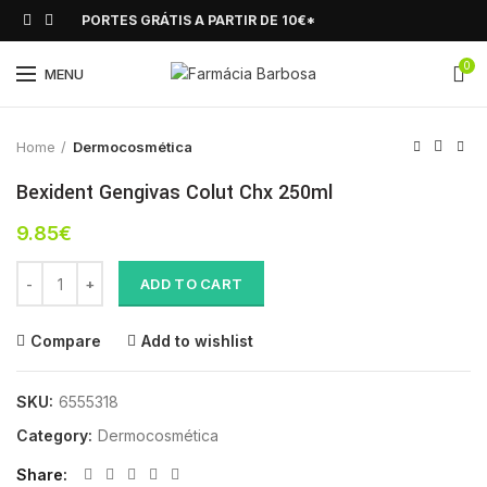
PORTES GRÁTIS A PARTIR DE 10€*
0
Click to enlarge
MENU
Home
Dermocosmética
Bexident Gengivas Colut Chx 250ml
9.85
€
Bexident Gengivas Colut Chx 250ml quantity
ADD TO CART
Compare
Add to wishlist
SKU:
6555318
Category:
Dermocosmética
Share