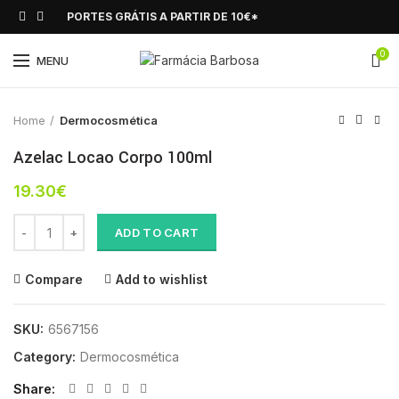
PORTES GRÁTIS A PARTIR DE 10€*
0
Click to enlarge
MENU
Home
Dermocosmética
Azelac Locao Corpo 100ml
19.30
€
Azelac Locao Corpo 100ml quantity
ADD TO CART
Compare
Add to wishlist
SKU:
6567156
Category:
Dermocosmética
Share