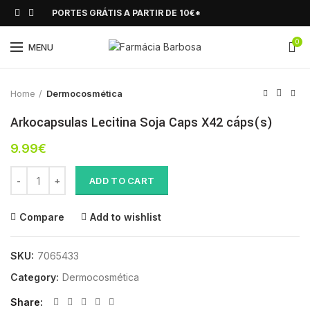
PORTES GRÁTIS A PARTIR DE 10€*
0
Click to enlarge
MENU
Home
Dermocosmética
Arkocapsulas Lecitina Soja Caps X42 cáps(s)
9.99
€
Arkocapsulas Lecitina Soja Caps X42 cáps(s) quantity
ADD TO CART
Compare
Add to wishlist
SKU:
7065433
Category:
Dermocosmética
Share