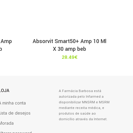
o Amp
Absorvit Smart50+ Amp 10 Ml
b
X 30 amp beb
28.49
€
LOJA
A Farmácia Barbosa está
autorizada pelo Infarmed a
disponibilizar MNSRM e MSRM
A minha conta
mediante receita médica, e
Lista de desejos
produtos de saúde ao
domicílio através da Internet.
Morada