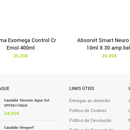
ma Exomega Control Cr
Absorvit Smart Neur
Emol 400ml
10ml X 30 amp be
25.20
€
29.95
€
AQUE
LINKS ÚTEIS
Caudalie Vinosun Agua Sol
Entregas ao domicílio
SPF50+150ml
Política de Cookies
24.90
€
Política de Devolução
Caudalie Vinoperf