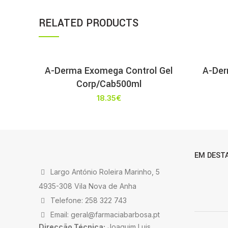
RELATED PRODUCTS
A-Derma Exomega Control Gel
A-Der
Corp/Cab500ml
18.35
€
EM DEST
Largo António Roleira Marinho, 5
4935-308 Vila Nova de Anha
Telefone: 258 322 743
Email: geral@farmaciabarbosa.pt
Direcção Técnica:
Joaquim Luis