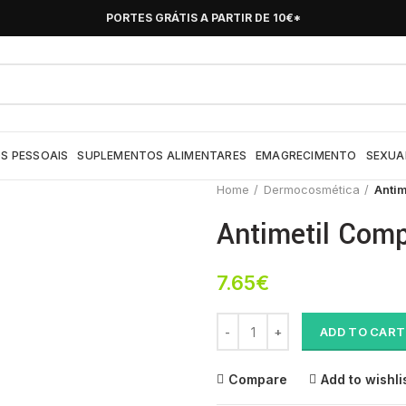
PORTES GRÁTIS A PARTIR DE 10€*
S PESSOAIS
SUPLEMENTOS ALIMENTARES
EMAGRECIMENTO
SEXUA
Home
Dermocosmética
Antim
Antimetil Com
7.65
€
Antimetil Comp X15 quantity
ADD TO CART
Compare
Add to wishli