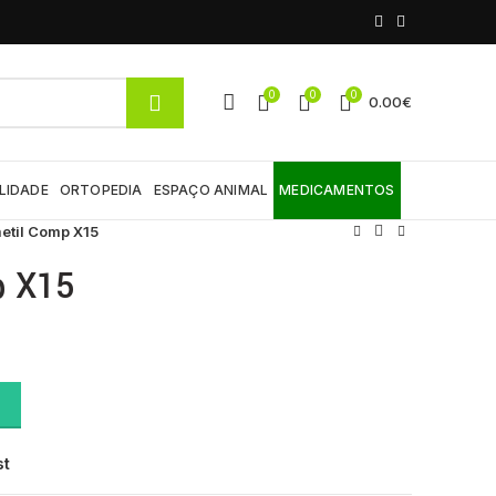
0
0
0
0.00
€
LIDADE
ORTOPEDIA
ESPAÇO ANIMAL
MEDICAMENTOS
etil Comp X15
p X15
st