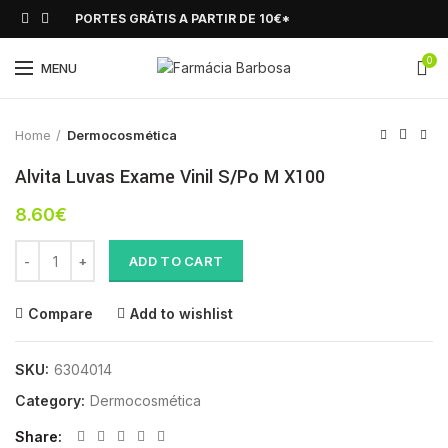
PORTES GRÁTIS A PARTIR DE 10€*
0
Click to enlarge
MENU
Home
Dermocosmética
Alvita Luvas Exame Vinil S/Po M X100
8.60
€
Alvita Luvas Exame Vinil S/Po M X100 quantity
ADD TO CART
Compare
Add to wishlist
SKU:
6304014
Category:
Dermocosmética
Share