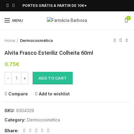
PORTES GRÁTIS A PARTIR DE 10€*
0
Click to enlarge
MENU
Home
Dermocosmética
Alvita Frasco Esteriliz Colheita 60ml
0.75
€
Alvita Frasco Esteriliz Colheita 60ml quantity
ADD TO CART
Compare
Add to wishlist
SKU:
6304329
Category:
Dermocosmética
Share