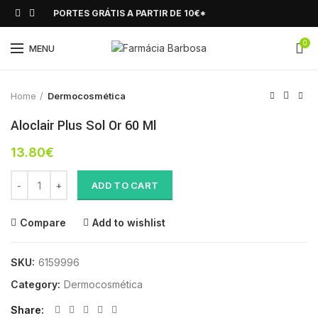
PORTES GRÁTIS A PARTIR DE 10€*
0
Click to enlarge
MENU
Home
Dermocosmética
Aloclair Plus Sol Or 60 Ml
13.80
€
Aloclair Plus Sol Or 60 Ml quantity
ADD TO CART
Compare
Add to wishlist
SKU:
6159996
Category:
Dermocosmética
Share