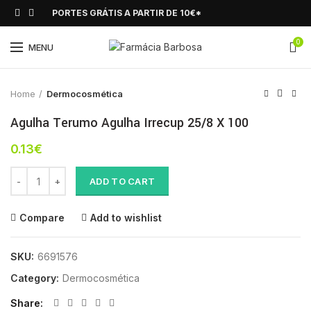
PORTES GRÁTIS A PARTIR DE 10€*
0
Click to enlarge
MENU
Home
Dermocosmética
Agulha Terumo Agulha Irrecup 25/8 X 100
0.13
€
Agulha Terumo Agulha Irrecup 25/8 X 100 quantity
ADD TO CART
Compare
Add to wishlist
SKU:
6691576
Category:
Dermocosmética
Share