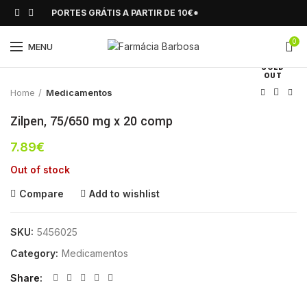
PORTES GRÁTIS A PARTIR DE 10€*
0
Click to enlarge
MENU
SOLD
OUT
Home
Medicamentos
Zilpen, 75/650 mg x 20 comp
7.89
€
Out of stock
Compare
Add to wishlist
SKU:
5456025
Category:
Medicamentos
Share