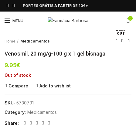
PORTES GRÁTIS A PARTIR DE 10€*
0
Click to enlarge
MENU
SOLD
OUT
Home
Medicamentos
Venosmil, 20 mg/g-100 g x 1 gel bisnaga
9.95
€
Out of stock
Compare
Add to wishlist
SKU:
5730791
Category:
Medicamentos
Share