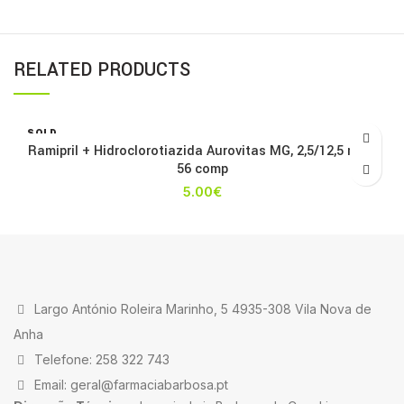
RELATED PRODUCTS
SOLD
OUT
Ramipril + Hidroclorotiazida Aurovitas MG, 2,5/12,5 mg x
56 comp
5.00
€
Largo António Roleira Marinho, 5 4935-308 Vila Nova de
Anha
Telefone: 258 322 743
Email: geral@farmaciabarbosa.pt