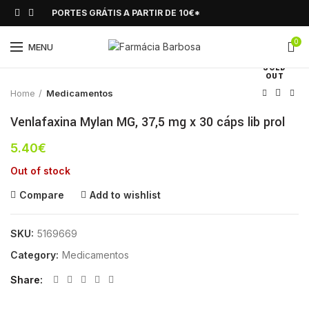
PORTES GRÁTIS A PARTIR DE 10€*
0
Click to enlarge
MENU
SOLD
OUT
Home
Medicamentos
Venlafaxina Mylan MG, 37,5 mg x 30 cáps lib prol
5.40
€
Out of stock
Compare
Add to wishlist
SKU:
5169669
Category:
Medicamentos
Share