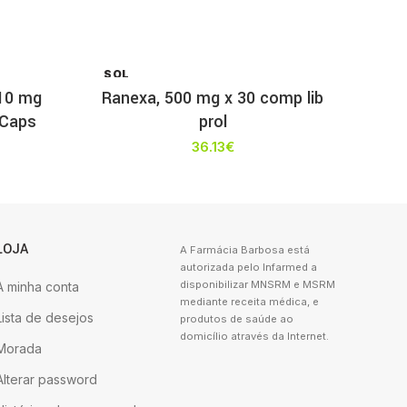
SOL
D OU
 10 mg
Ranexa, 500 mg x 30 comp lib
T
 Caps
prol
36.13
€
LOJA
A Farmácia Barbosa está
autorizada pelo Infarmed a
disponibilizar MNSRM e MSRM
A minha conta
mediante receita médica, e
Lista de desejos
produtos de saúde ao
domicílio através da Internet.
Morada
Alterar password