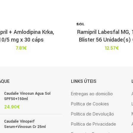
SOL
D OU
pril + Amlodipina Krka,
Ramipril Labesfal MG,
T
10/5 mg x 30 cáps
Blister 56 Unidade(s)
7.81
€
12.57
€
AQUE
LINKS ÚTEIS
Caudalie Vinosun Agua Sol
Entregas ao domicílio
SPF50+150ml
Política de Cookies
24.90
€
Política de Devolução
Caudalie Vinoperf
Política de Privacidade
Serum+Vinosun Cr 25ml