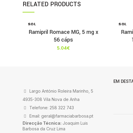
RELATED PRODUCTS
SOL
SOL
D OU
D OU
Ramipril Romace MG, 5 mg x
Rami
T
T
56 cáps
5.04
€
EM DEST
Largo António Roleira Marinho, 5
4935-308 Vila Nova de Anha
Telefone: 258 322 743
Email: geral@farmaciabarbosa.pt
Direcção Técnica:
Joaquim Luis
Barbosa da Cruz Lima