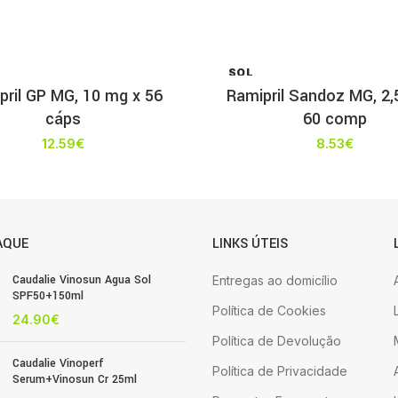
SOL
D OU
pril GP MG, 10 mg x 56
Ramipril Sandoz MG, 2,
T
cáps
60 comp
12.59
€
8.53
€
AQUE
LINKS ÚTEIS
Caudalie Vinosun Agua Sol
Entregas ao domicílio
SPF50+150ml
Política de Cookies
24.90
€
Política de Devolução
Caudalie Vinoperf
Política de Privacidade
Serum+Vinosun Cr 25ml