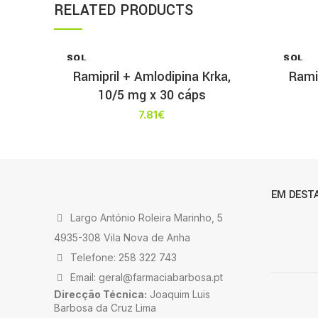
RELATED PRODUCTS
SOL
SOL
D OU
D OU
Ramipril + Amlodipina Krka,
Rami
T
T
10/5 mg x 30 cáps
7.81
€
EM DEST
Largo António Roleira Marinho, 5
4935-308 Vila Nova de Anha
Telefone: 258 322 743
Email: geral@farmaciabarbosa.pt
Direcção Técnica:
Joaquim Luis
Barbosa da Cruz Lima