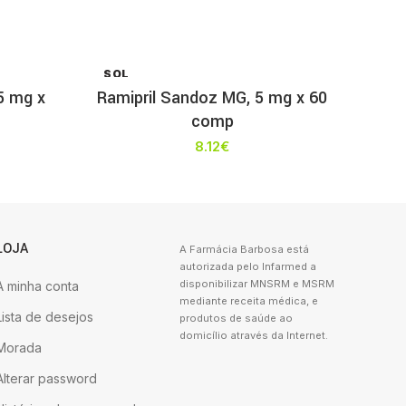
SOL
D OU
5 mg x
Ramipril Sandoz MG, 5 mg x 60
T
comp
8.12
€
LOJA
A Farmácia Barbosa está
autorizada pelo Infarmed a
disponibilizar MNSRM e MSRM
A minha conta
mediante receita médica, e
Lista de desejos
produtos de saúde ao
domicílio através da Internet.
Morada
Alterar password