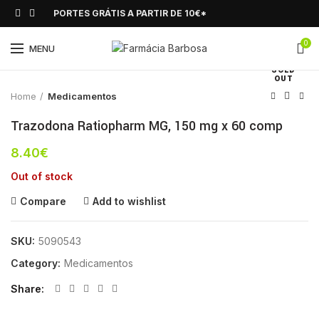
PORTES GRÁTIS A PARTIR DE 10€*
0
Click to enlarge
MENU
SOLD
OUT
Home
Medicamentos
Trazodona Ratiopharm MG, 150 mg x 60 comp
8.40
€
Out of stock
Compare
Add to wishlist
SKU:
5090543
Category:
Medicamentos
Share