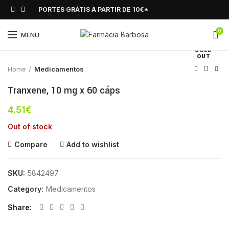
PORTES GRÁTIS A PARTIR DE 10€*
0
Click to enlarge
MENU
SOLD
OUT
Home
Medicamentos
Tranxene, 10 mg x 60 cáps
4.51
€
Out of stock
Compare
Add to wishlist
SKU:
5842497
Category:
Medicamentos
Share