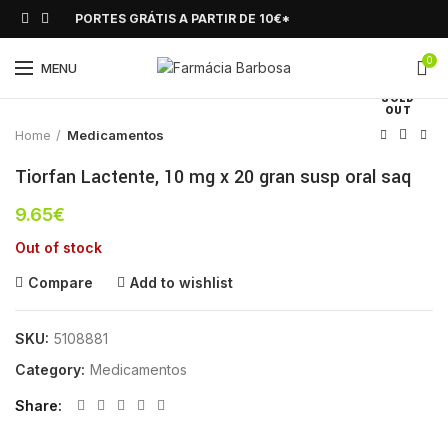
PORTES GRÁTIS A PARTIR DE 10€*
0
Click to enlarge
MENU
SOLD
OUT
Home
Medicamentos
Tiorfan Lactente, 10 mg x 20 gran susp oral saq
9.65
€
Out of stock
Compare
Add to wishlist
SKU:
5108881
Category:
Medicamentos
Share