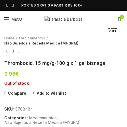
PORTES GRÁTIS A PARTIR DE 10€*
0
Click to enlarge
MENU
SOLD
OUT
Home
Medicamentos
Não Sujeitos a Receita Médica (MNSRM)
Thrombocid, 15 mg/g-100 g x 1 gel bisnaga
9.95
€
Out of stock
Compare
Add to wishlist
SKU:
5788484
Categories:
Medicamentos
,
Não Sujeitos a Receita Médica (MNSRM)