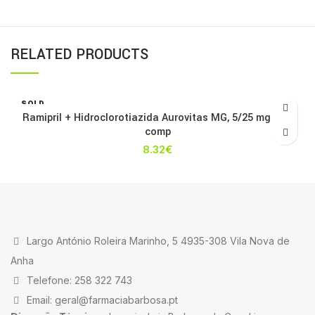
RELATED PRODUCTS
SOLD
OUT
Ramipril + Hidroclorotiazida Aurovitas MG, 5/25 mg x 56
comp
8.32
€
Largo António Roleira Marinho, 5 4935-308 Vila Nova de
Anha
Telefone: 258 322 743
Email: geral@farmaciabarbosa.pt