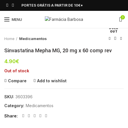
PORTES GRÁTIS A PARTIR DE 10€*
0
Click to enlarge
MENU
SOLD
OUT
Home
Medicamentos
Sinvastatina Mepha MG, 20 mg x 60 comp rev
4.90
€
Out of stock
Compare
Add to wishlist
SKU:
3603396
Category:
Medicamentos
Share