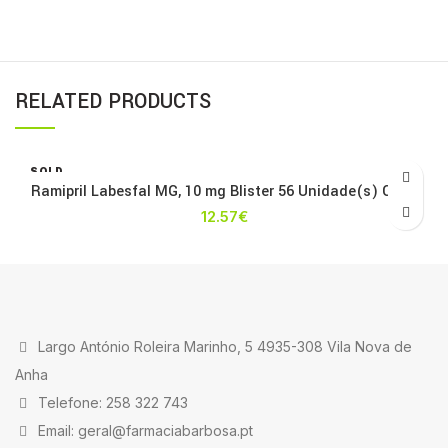
RELATED PRODUCTS
SOLD
OUT
Ramipril Labesfal MG, 10 mg Blister 56 Unidade(s) Caps
12.57
€
Largo António Roleira Marinho, 5 4935-308 Vila Nova de
Anha
Telefone: 258 322 743
Email: geral@farmaciabarbosa.pt