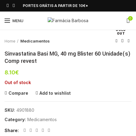
PORTES GRÁTIS A PARTIR DE 10€*
0
Click to enlarge
MENU
SOLD
OUT
Home
Medicamentos
Sinvastatina Basi MG, 40 mg Blister 60 Unidade(s)
Comp revest
8.10
€
Out of stock
Compare
Add to wishlist
SKU:
4901880
Category:
Medicamentos
Share