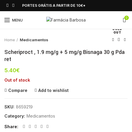
PORTES GRÁTIS A PARTIR DE 10€*
0
Click to enlarge
MENU
SOLD
OUT
Home
Medicamentos
Scheriproct , 1.9 mg/g + 5 mg/g Bisnaga 30 g Pda
ret
5.40
€
Out of stock
Compare
Add to wishlist
SKU:
8659219
Category:
Medicamentos
Share