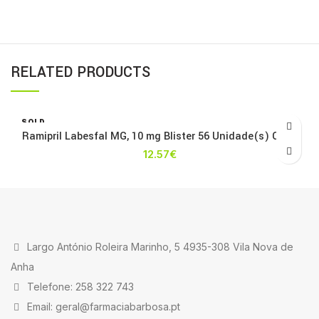
RELATED PRODUCTS
SOLD
OUT
Ramipril Labesfal MG, 10 mg Blister 56 Unidade(s) Caps
12.57
€
Largo António Roleira Marinho, 5 4935-308 Vila Nova de
Anha
Telefone: 258 322 743
Email: geral@farmaciabarbosa.pt