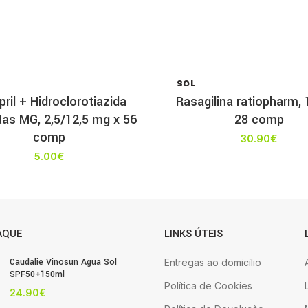
SOL
D OU
ril + Hidroclorotiazida
Rasagilina ratiopharm, 
T
tas MG, 2,5/12,5 mg x 56
28 comp
comp
30.90
€
5.00
€
AQUE
LINKS ÚTEIS
Caudalie Vinosun Agua Sol
Entregas ao domicílio
SPF50+150ml
Política de Cookies
24.90
€