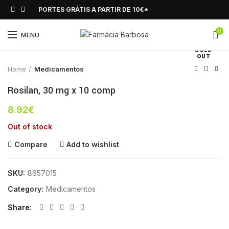
PORTES GRÁTIS A PARTIR DE 10€*
0
Click to enlarge
MENU
SOLD
OUT
Home
Medicamentos
Rosilan, 30 mg x 10 comp
8.92
€
Out of stock
Compare
Add to wishlist
SKU:
8657015
Category:
Medicamentos
Share