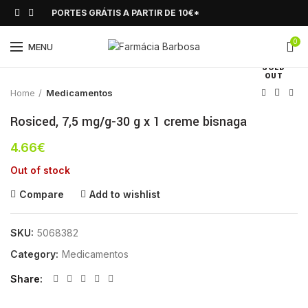
PORTES GRÁTIS A PARTIR DE 10€*
0
Click to enlarge
MENU
SOLD
OUT
Home
Medicamentos
Rosiced, 7,5 mg/g-30 g x 1 creme bisnaga
4.66
€
Out of stock
Compare
Add to wishlist
SKU:
5068382
Category:
Medicamentos
Share