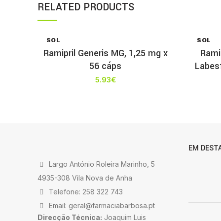
RELATED PRODUCTS
SOL
SOL
D OU
D OU
Ramipril Generis MG, 1,25 mg x
Ramip
T
T
56 cáps
Labesf
5.93
€
EM DEST
Largo António Roleira Marinho, 5
4935-308 Vila Nova de Anha
Telefone: 258 322 743
Email: geral@farmaciabarbosa.pt
Direcção Técnica:
Joaquim Luis