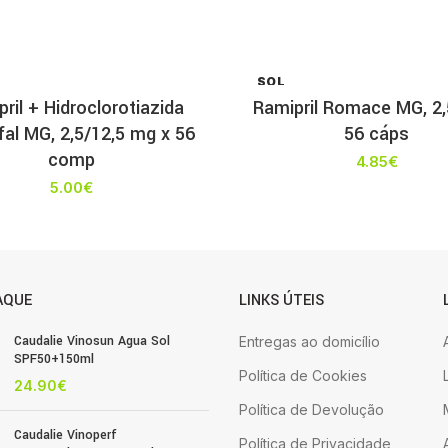
SOL
D OU
ril + Hidroclorotiazida
Ramipril Romace MG, 2,
T
al MG, 2,5/12,5 mg x 56
56 cáps
comp
4.85
€
5.00
€
AQUE
LINKS ÚTEIS
Caudalie Vinosun Agua Sol
Entregas ao domicílio
SPF50+150ml
Política de Cookies
24.90
€
Política de Devolução
Caudalie Vinoperf
Política de Privacidade