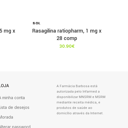
SOL
D OU
5 mg x
Rasagilina ratiopharm, 1 mg x
T
28 comp
30.90
€
LOJA
A Farmácia Barbosa está
autorizada pelo Infarmed a
disponibilizar MNSRM e MSRM
A minha conta
mediante receita médica, e
Lista de desejos
produtos de saúde ao
domicílio através da Internet.
Morada
Alterar password