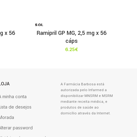
SOL
D OU
g x 56
Ramipril GP MG, 2,5 mg x 56
T
cáps
6.25
€
LOJA
A Farmácia Barbosa está
autorizada pelo Infarmed a
disponibilizar MNSRM e MSRM
A minha conta
mediante receita médica, e
Lista de desejos
produtos de saúde ao
domicílio através da Internet.
Morada
Alterar password