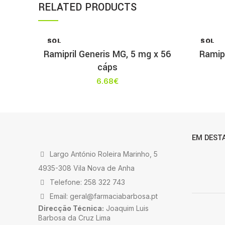
RELATED PRODUCTS
SOL
SOL
D OU
D OU
Ramipril Generis MG, 5 mg x 56
Ramip
T
T
cáps
6.68
€
EM DEST
Largo António Roleira Marinho, 5
4935-308 Vila Nova de Anha
Telefone: 258 322 743
Email: geral@farmaciabarbosa.pt
Direcção Técnica:
Joaquim Luis
Barbosa da Cruz Lima