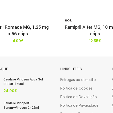
SOL
D OU
ril Romace MG, 1,25 mg
Ramipril Alter MG, 10 m
T
x 56 cáps
cáps
4.90
€
12.55
€
AQUE
LINKS ÚTEIS
Caudalie Vinosun Agua Sol
Entregas ao domicílio
SPF50+150ml
Política de Cookies
24.90
€
Política de Devolução
Caudalie Vinoperf
Política de Privacidade
Serum+Vinosun Cr 25ml