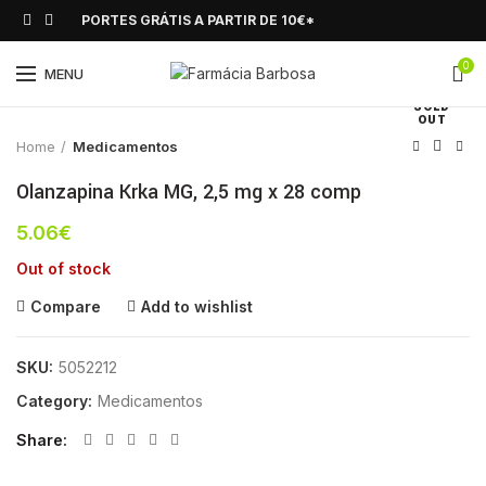
PORTES GRÁTIS A PARTIR DE 10€*
0
Click to enlarge
MENU
SOLD
OUT
Home
Medicamentos
Olanzapina Krka MG, 2,5 mg x 28 comp
5.06
€
Out of stock
Compare
Add to wishlist
SKU:
5052212
Category:
Medicamentos
Share