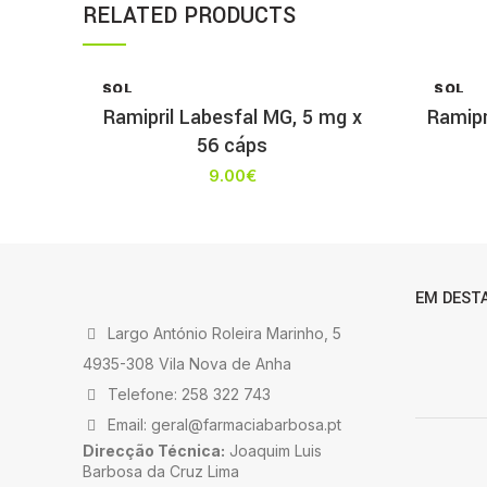
RELATED PRODUCTS
SOL
SOL
D OU
D OU
Ramipril Labesfal MG, 5 mg x
Ramipr
T
T
56 cáps
9.00
€
EM DEST
Largo António Roleira Marinho, 5
4935-308 Vila Nova de Anha
Telefone: 258 322 743
Email: geral@farmaciabarbosa.pt
Direcção Técnica:
Joaquim Luis
Barbosa da Cruz Lima