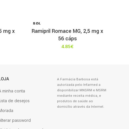
SOL
D OU
 5 mg x
Ramipril Romace MG, 2,5 mg x
T
56 cáps
4.85
€
LOJA
A Farmácia Barbosa está
autorizada pelo Infarmed a
disponibilizar MNSRM e MSRM
A minha conta
mediante receita médica, e
Lista de desejos
produtos de saúde ao
domicílio através da Internet.
Morada
Alterar password