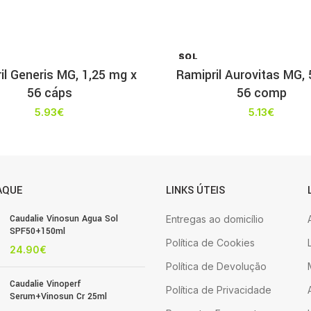
SOL
D OU
il Generis MG, 1,25 mg x
Ramipril Aurovitas MG,
T
56 cáps
56 comp
5.93
€
5.13
€
AQUE
LINKS ÚTEIS
Caudalie Vinosun Agua Sol
Entregas ao domicílio
SPF50+150ml
Política de Cookies
24.90
€
Política de Devolução
Caudalie Vinoperf
Política de Privacidade
Serum+Vinosun Cr 25ml