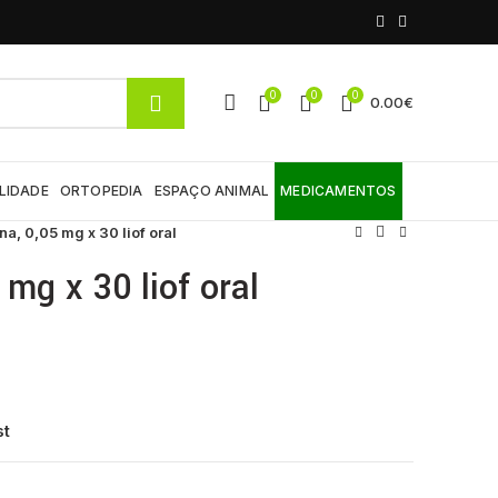
0
0
0
0.00
€
LIDADE
ORTOPEDIA
ESPAÇO ANIMAL
MEDICAMENTOS
a, 0,05 mg x 30 liof oral
mg x 30 liof oral
st