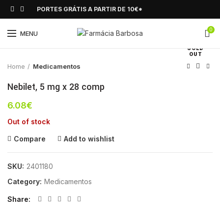
PORTES GRÁTIS A PARTIR DE 10€*
0
Click to enlarge
MENU
SOLD
OUT
Home
Medicamentos
Nebilet, 5 mg x 28 comp
6.08
€
Out of stock
Compare
Add to wishlist
SKU:
2401180
Category:
Medicamentos
Share