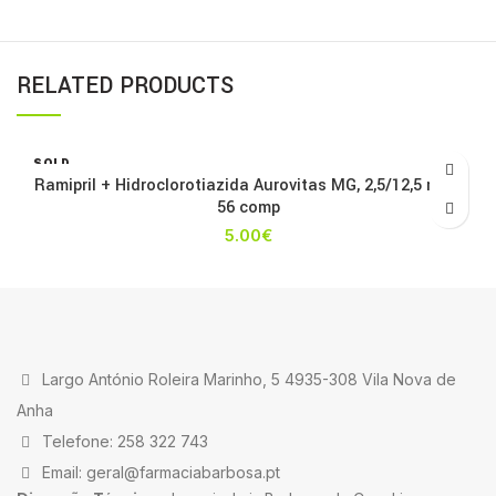
RELATED PRODUCTS
SOLD
OUT
Ramipril + Hidroclorotiazida Aurovitas MG, 2,5/12,5 mg x
56 comp
5.00
€
Largo António Roleira Marinho, 5 4935-308 Vila Nova de
Anha
Telefone: 258 322 743
Email: geral@farmaciabarbosa.pt