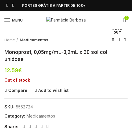
PORTES GRÁTIS A PARTIR DE 10€*
0
Click to enlarge
MENU
SOLD
OUT
Home
Medicamentos
Monoprost, 0,05mg/mL-0,2mL x 30 sol col
unidose
12.59
€
Out of stock
Compare
Add to wishlist
SKU:
5552724
Category:
Medicamentos
Share