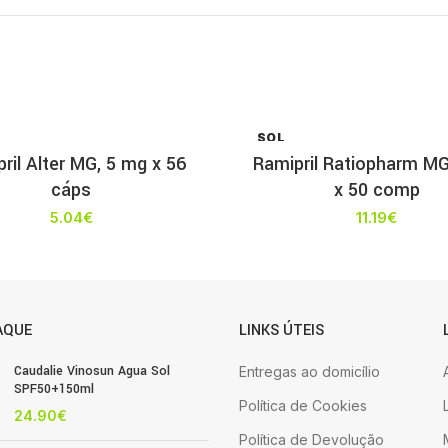
SOL
D OU
ril Alter MG, 5 mg x 56
Ramipril Ratiopharm MG
T
cáps
x 50 comp
5.04
€
11.19
€
AQUE
LINKS ÚTEIS
Caudalie Vinosun Agua Sol
Entregas ao domicílio
SPF50+150ml
Política de Cookies
24.90
€
Política de Devolução