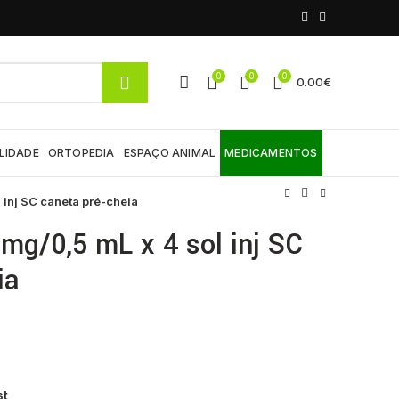
0
0
0
0.00
€
LIDADE
ORTOPEDIA
ESPAÇO ANIMAL
MEDICAMENTOS
 inj SC caneta pré-cheia
mg/0,5 mL x 4 sol inj SC
ia
st