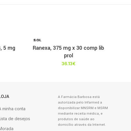
SOL
D OU
, 5 mg
Ranexa, 375 mg x 30 comp lib
T
prol
36.13
€
LOJA
A Farmácia Barbosa está
autorizada pelo Infarmed a
disponibilizar MNSRM e MSRM
A minha conta
mediante receita médica, e
Lista de desejos
produtos de saúde ao
domicílio através da Internet.
Morada