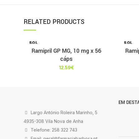
RELATED PRODUCTS
SOL
SOL
D OU
D OU
Ramipril GP MG, 10 mg x 56
Ramip
T
T
cáps
12.59
€
EM DEST
Largo António Roleira Marinho, 5
4935-308 Vila Nova de Anha
Telefone: 258 322 743
Email: geral@farmaciabarbosa.pt