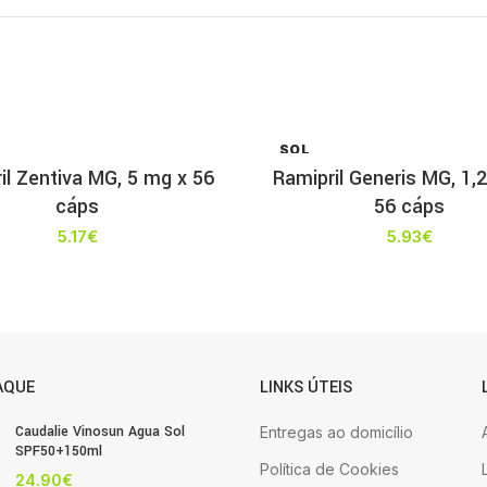
SOL
D OU
il Zentiva MG, 5 mg x 56
Ramipril Generis MG, 1,
T
cáps
56 cáps
5.17
€
5.93
€
AQUE
LINKS ÚTEIS
Caudalie Vinosun Agua Sol
Entregas ao domicílio
SPF50+150ml
Política de Cookies
24.90
€