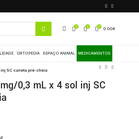
0
0
0
0.00
€
LIDADE
ORTOPEDIA
ESPAÇO ANIMAL
MEDICAMENTOS
 inj SC caneta pré-cheia
mg/0,3 mL x 4 sol inj SC
ia
st