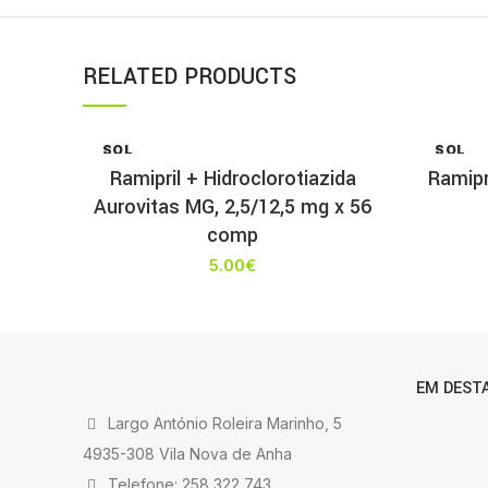
RELATED PRODUCTS
SOL
SOL
D OU
D OU
Ramipril + Hidroclorotiazida
Ramipr
T
T
Aurovitas MG, 2,5/12,5 mg x 56
comp
5.00
€
EM DEST
Largo António Roleira Marinho, 5
4935-308 Vila Nova de Anha
Telefone: 258 322 743