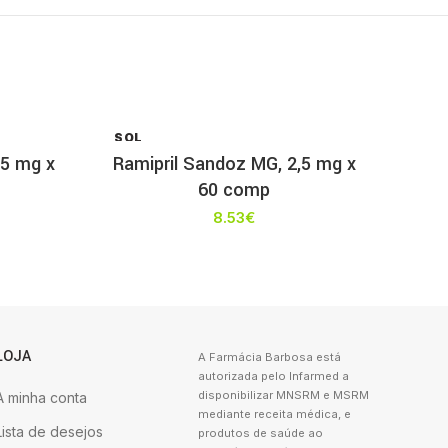
SOL
D OU
25 mg x
Ramipril Sandoz MG, 2,5 mg x
T
60 comp
8.53
€
LOJA
A Farmácia Barbosa está
autorizada pelo Infarmed a
disponibilizar MNSRM e MSRM
A minha conta
mediante receita médica, e
Lista de desejos
produtos de saúde ao