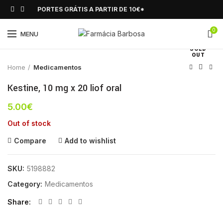
PORTES GRÁTIS A PARTIR DE 10€*
0
Click to enlarge
MENU
SOLD
OUT
Home
Medicamentos
Kestine, 10 mg x 20 liof oral
5.00
€
Out of stock
Compare
Add to wishlist
SKU:
5198882
Category:
Medicamentos
Share