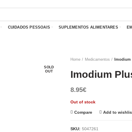
PORTES GRÁTIS A PARTIR DE 10€*
CUIDADOS PESSOAIS
SUPLEMENTOS ALIMENTARES
E
Home
Medicamentos
Imodium 
SOLD
Imodium Plu
OUT
8.95
€
Out of stock
Compare
Add to wishlis
SKU:
5047261