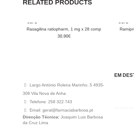
RELATED PRODUCTS
SOLD
SOLD
OUT
OUT
Rasagilina ratiopharm, 1 mg x 28 comp
Ramipri
30.90
€
EM DES
Largo António Roleira Marinho, 5 4935-
308 Vila Nova de Anha
Telefone: 258 322 743
Email: geral@farmaciabarbosa.pt
Direcção Técnica:
Joaquim Luis Barbosa
da Cruz Lima