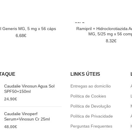
SOLD
OUT
l Generis MG, 5 mg x 56 cáps
Ramipril + Hidroclorotiazida A
MG, 5/25 mg x 56 com
6.68
€
8.32
€
TAQUE
LINKS ÚTEIS
Caudalie Vinosun Agua Sol
Entregas ao domicílio
SPF50+150ml
Política de Cookies
24.90
€
Política de Devolução
Caudalie Vinoperf
Política de Privacidade
Serum+Vinosun Cr 25ml
Perguntas Frequentes
48.00
€