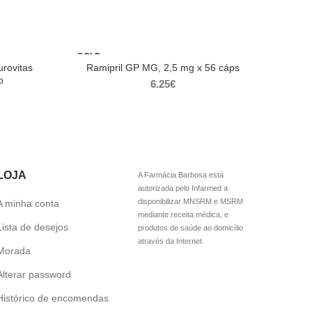
SOLD
OUT
urovitas
Ramipril GP MG, 2,5 mg x 56 cáps
p
6.25
€
LOJA
A Farmácia Barbosa está
autorizada pelo Infarmed a
disponibilizar MNSRM e MSRM
A minha conta
mediante receita médica, e
Lista de desejos
produtos de saúde ao domicílio
através da Internet.
Morada
Alterar password
Histórico de encomendas