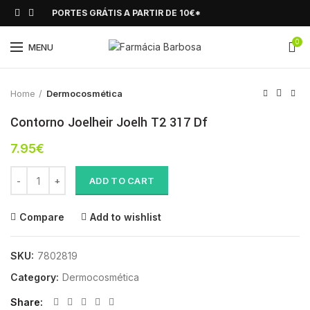
PORTES GRÁTIS A PARTIR DE 10€*
0
Click to enlarge
MENU
Home
Dermocosmética
Contorno Joelheir Joelh T2 317 Df
7.95
€
Contorno Joelheir Joelh T2 317 Df quantity
ADD TO CART
Compare
Add to wishlist
SKU:
7802819
Category:
Dermocosmética
Share