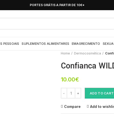
PORTES GRÁTIS A PARTIR DE 10€*
S PESSOAIS
SUPLEMENTOS ALIMENTARES
EMAGRECIMENTO
SEXUA
Home
Dermocosmética
Conf
Confianca WIL
10.00
€
Confianca WILD PANSY PANSI Sa
ADD TO CART
Compare
Add to wishli