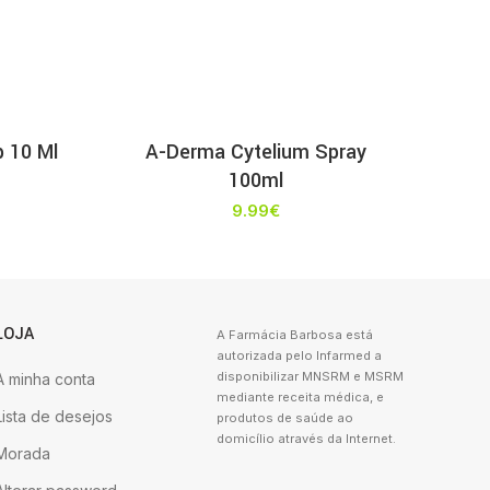
 10 Ml
A-Derma Cytelium Spray
100ml
9.99
€
LOJA
A Farmácia Barbosa está
autorizada pelo Infarmed a
disponibilizar MNSRM e MSRM
A minha conta
mediante receita médica, e
Lista de desejos
produtos de saúde ao
domicílio através da Internet.
Morada