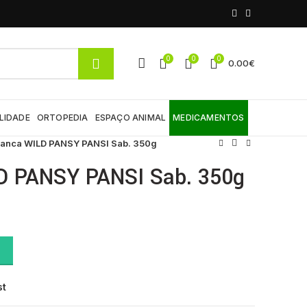
0
0
0
0.00
€
LIDADE
ORTOPEDIA
ESPAÇO ANIMAL
MEDICAMENTOS
ianca WILD PANSY PANSI Sab. 350g
D PANSY PANSI Sab. 350g
b. 350g quantity
st