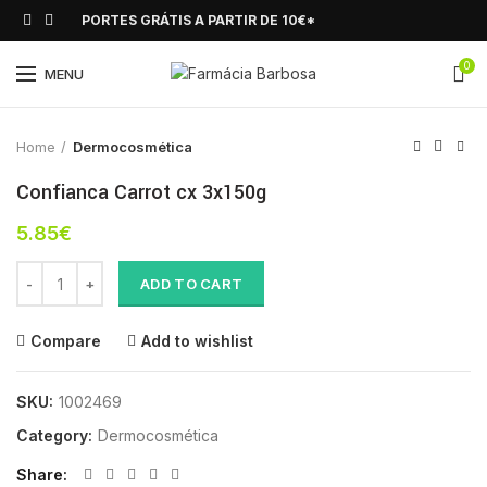
PORTES GRÁTIS A PARTIR DE 10€*
0
Click to enlarge
MENU
Home
Dermocosmética
Confianca Carrot cx 3x150g
5.85
€
Confianca Carrot cx 3x150g quantity
ADD TO CART
Compare
Add to wishlist
SKU:
1002469
Category:
Dermocosmética
Share