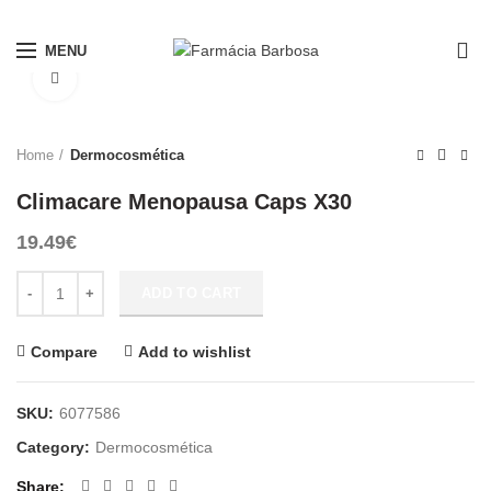
PORTES GRÁTIS A PARTIR DE 10€*
0
MENU
Click to enlarge
Home
Dermocosmética
Climacare Menopausa Caps X30
19.49
€
Climacare Menopausa Caps X30 quantity
ADD TO CART
Compare
Add to wishlist
SKU:
6077586
Category:
Dermocosmética
Share