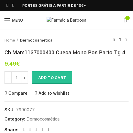
PORTES GRÁTIS A PARTIR DE 10€*
0
Click to enlarge
MENU
Home
Dermocosmética
Ch.Mam1137000400 Cueca Mono Pos Parto Tg 4
9.49
€
Ch.Mam1137000400 Cueca Mono Pos Parto Tg 4 quantity
ADD TO CART
Compare
Add to wishlist
SKU:
7990077
Category:
Dermocosmética
Share