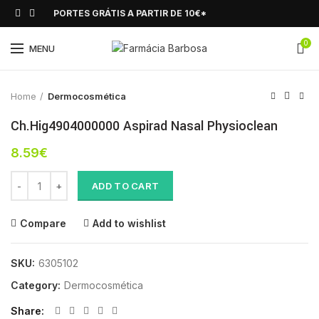
PORTES GRÁTIS A PARTIR DE 10€*
0
Click to enlarge
MENU
Home
Dermocosmética
Ch.Hig4904000000 Aspirad Nasal Physioclean
8.59
€
Ch.Hig4904000000 Aspirad Nasal Physioclean quantity
ADD TO CART
Compare
Add to wishlist
SKU:
6305102
Category:
Dermocosmética
Share