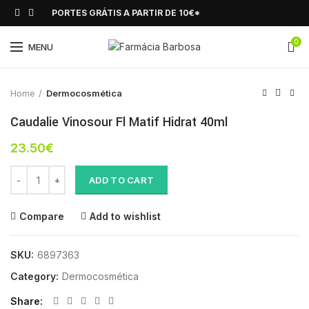
PORTES GRÁTIS A PARTIR DE 10€*
0
Click to enlarge
MENU
Home
Dermocosmética
Caudalie Vinosour Fl Matif Hidrat 40ml
23.50
€
Caudalie Vinosour Fl Matif Hidrat 40ml quantity
ADD TO CART
Compare
Add to wishlist
SKU:
6897363
Category:
Dermocosmética
Share